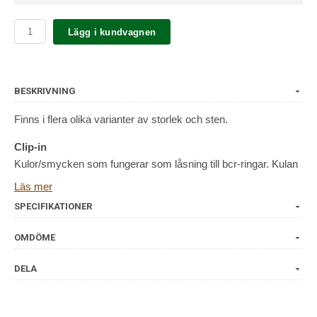
Lägg i kundvagnen
BESKRIVNING
Finns i flera olika varianter av storlek och sten.
Clip-in
Kulor/smycken som fungerar som låsning till bcr-ringar. Kulan
klickas fast i ringens öppning. För att öppna ringen trycker en
Läs mer
försiktigt loss kulan från ringen. Med olika clip-kulor går det
SPECIFIKATIONER
enkelt att variera sitt piercingsmycke utan att behöva byta hela
smycket.
OMDÖME
Våra smycken
DELA
Alla piercingsmycken vi säljer håller högsta kvalitet och är
tillverkade i säkra material så som ASTM F-136 certified
implant grade titanium , högkvalitativt ASTM F-138 certified