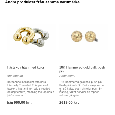
Andra produkter från samma varumärke
implant grade stainless steel, guld, roséguld, vitguld och så
vidare. Vi har ett mycket stort utbud av smycken för alla typer
av piercingar, och vi förstår att det ibland kan vara svårt att
veta vilket smycke en ska välja. Därför är det alltid välkommet
att höra av sig till oss på studion på Östgötagatan 79 i
Skanstull på söder i Stockholm, antingen via telefon, mail eller
genom ett besök i vår butik, så hjälper vi dig! Det går lika bra
att köpa smycken till dina piercings direkt i vår studio som att
beställa online via vår webshop. Varmt välkommen till
Platinum Ink Piercing!
Hästsko i titan med kulor
18K Hammered gold ball, push
pin
Anatometal
Anatometal
Horseshoe in titanium with balls
18K Hammered gold ball, push pin
Internally Threaded This piece of
Push pin/push fit Detta smycke har
jewelery has an internally threaded
en så kallad push pin eller push fit-
locking feature, meaning the top has a
låsning, vilket betyder att toppen
'pin'/screw wi...
saknar gängnin...
999,00 kr :-
2619,00 kr :-
från