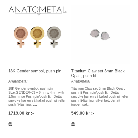
18K Gender symbol, push pin
Titanium Claw set 3mm Black
Opal , push fitt
Anatometal
Anatometal
18K Gender symbol, push pin
Titanium Claw set 3mm Black Opal ,
Size:GENDER-03 – 6mm x 4mm with
push fit Push pin/push fit Detta
1.5mm rise Push pin/push fit Detta
smycke har en så kallad push pin eller
smycke har en så kallad push pin eller
push fit-låsning, vilket betyder att
push fit-låsning, v...
toppen sak...
1719,00 kr :-
549,00 kr :-