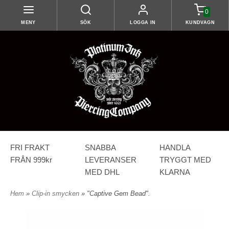
0
MENY
SÖK
LOGGA IN
KUNDVAGN
FRI FRAKT
SNABBA
HANDLA
FRÅN 999kr
LEVERANSER
TRYGGT MED
MED DHL
KLARNA
Hem
»
Clip-in smycken
» "Captive Gem Bead".