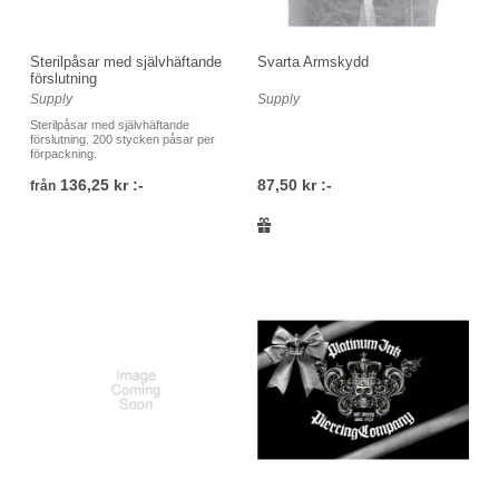
Sterilpåsar med självhäftande
Svarta Armskydd
förslutning
Supply
Supply
Sterilpåsar med självhäftande
förslutning. 200 stycken påsar per
förpackning.
136,25 kr :-
87,50 kr :-
från