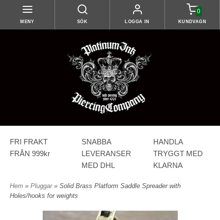
0
MENY
SÖK
LOGGA IN
KUNDVAGN
FRI FRAKT
SNABBA
HANDLA
FRÅN 999kr
LEVERANSER
TRYGGT MED
MED DHL
KLARNA
Hem
»
Pluggar
» Solid Brass Platform Saddle Spreader with
Holes/hooks for weights