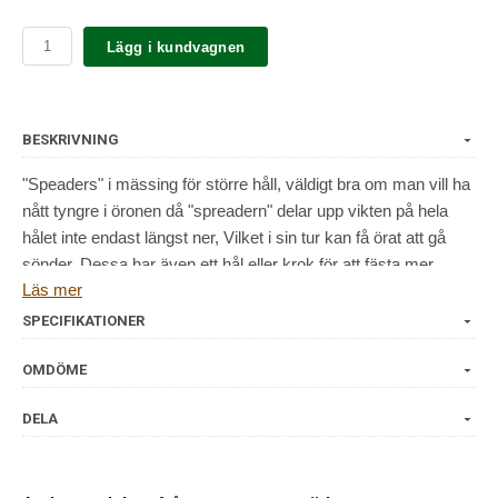
Lägg i kundvagnen
BESKRIVNING
"Speaders" i mässing för större håll, väldigt bra om man vill ha
nått tyngre i öronen då "spreadern" delar upp vikten på hela
hålet inte endast längst ner, Vilket i sin tur kan få örat att gå
sönder. Dessa har även ett hål eller krok för att fästa mer
Läs mer
hängade smycken.
SPECIFIKATIONER
OMDÖME
DELA