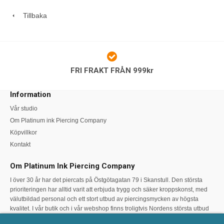
Skanstull på söder i Stockholm, antingen via telefon, mail eller
genom ett besök i vår butik, så hjälper vi dig! Det går lika bra
Tillbaka
att köpa smycken till dina piercings direkt i vår studio som att
beställa online via vår webshop. Varmt välkommen till
Platinum Ink Piercing!
FRI FRAKT FRÅN 999kr
Information
Vår studio
Om Platinum ink Piercing Company
Köpvillkor
Kontakt
Om Platinum Ink Piercing Company
I över 30 år har det piercats på Östgötagatan 79 i Skanstull. Den största
prioriteringen har alltid varit att erbjuda trygg och säker kroppskonst, med
välutbildad personal och ett stort utbud av piercingsmycken av högsta
kvalitet. I vår butik och i vår webshop finns troligtvis Nordens största utbud
av högkvalitativa piercingsmycken. Varmt välkommen att höra av kontakta