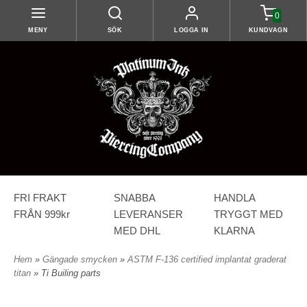
0
MENY
SÖK
LOGGA IN
KUNDVAGN
FRI FRAKT
SNABBA
HANDLA
FRÅN 999kr
LEVERANSER
TRYGGT MED
MED DHL
KLARNA
Hem
»
Gängade smycken
»
ASTM F-136 certified implantat graderat
titan
» Ti Builing parts