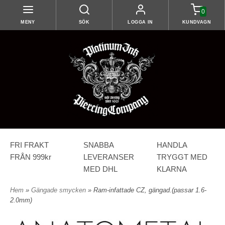
0
MENY
SÖK
LOGGA IN
KUNDVAGN
FRI FRAKT
SNABBA
HANDLA
FRÅN 999kr
LEVERANSER
TRYGGT MED
MED DHL
KLARNA
Hem
»
Gängade smycken
» Ram-infattade CZ, gängad.(passar 1.6-
2.0mm)