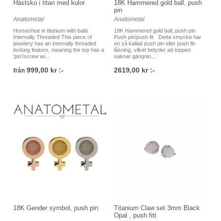
Hästsko i titan med kulor
18K Hammered gold ball, push
pin
Anatometal
Anatometal
Horseshoe in titanium with balls
18K Hammered gold ball, push pin
Internally Threaded This piece of
Push pin/push fit Detta smycke har
jewelery has an internally threaded
en så kallad push pin eller push fit-
locking feature, meaning the top has a
låsning, vilket betyder att toppen
'pin'/screw wi...
saknar gängnin...
999,00 kr :-
2619,00 kr :-
från
18K Gender symbol, push pin
Titanium Claw set 3mm Black
Opal , push fitt