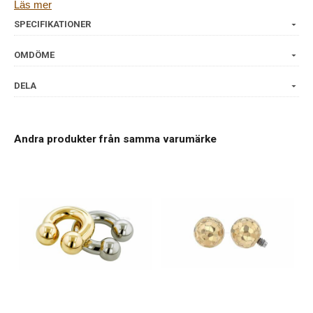
for screwing onto rods in 1.6 mm and 2.0 mm. Available in different
Läs mer
colors.
SPECIFIKATIONER
OMDÖME
DELA
Andra produkter från samma varumärke