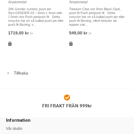
Anatometal
Anatometal
18K Gender symbol, push pin
Titanium Claw set 3mm Black Opal ,
Size:GENDER-03 – 6mm x 4mm with
push fit Push pin/push fit Detta
1.5mm rise Push pin/push fit Detta
smycke har en så kallad push pin eller
smycke har en så kallad push pin eller
push fit-låsning, vilket betyder att
push fit-låsning, v...
toppen sak...
1719,00 kr :-
549,00 kr :-
Tillbaka
FRI FRAKT FRÅN 999kr
Information
Vår studio