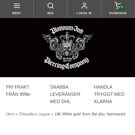
0
MENY
SÖK
LOGGA IN
KUNDVAGN
FRI FRAKT
SNABBA
HANDLA
FRÅN 999kr
LEVERANSER
TRYGGT MED
MED DHL
KLARNA
Hem
»
Threadless toppar
» 14k White gold 3mm flat disc hammered