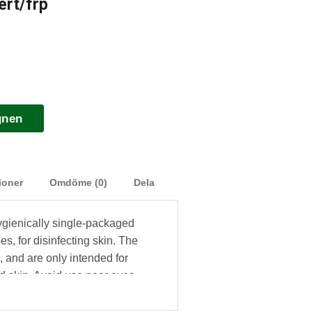
ert/frp
gnen
ioner
Omdöme (0)
Dela
gienically single-packaged
es, for disinfecting skin. The
 and are only intended for
 skin. Avoid use near eyes,
branes.