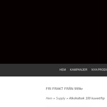
HEM
KAMPANJER
NYA PROD
FRI FRAKT FRÅN 999kr
Hem
»
Supply
» Alkoholtork 100 kuvert/frp