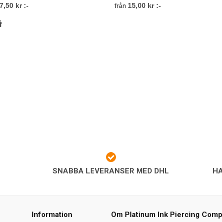
7,50 kr :-
15,00 kr :-
från
SNABBA LEVERANSER MED DHL
H
Information
Om Platinum Ink Piercing Com