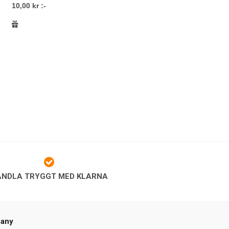
10,00 kr :-
ANDLA TRYGGT MED KLARNA
pany