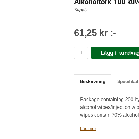
Alkoholtork 100 kuv
Supply
61,25 kr :-
Lägg i kundva
Beskrivning
Specifikat
Package containing 200 hy
alcohol wipes/injection wip
wipes contain 70% alcohol,
external use on undamaged
Läs mer
mouth and/or mucous mem