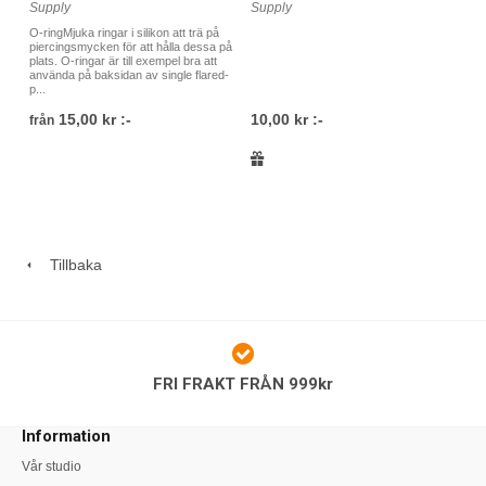
Supply
Supply
O-ringMjuka ringar i silikon att trä på
piercingsmycken för att hålla dessa på
plats. O-ringar är till exempel bra att
använda på baksidan av single flared-
p...
15,00 kr :-
10,00 kr :-
från
Tillbaka
FRI FRAKT FRÅN 999kr
Information
Vår studio