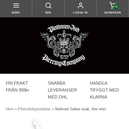
0
MENY
SÖK
LOGGA IN
KUNDVAGN
FRI FRAKT
SNABBA
HANDLA
FRÅN 999kr
LEVERANSER
TRYGGT MED
MED DHL
KLARNA
Hem
»
Eftervårdsprodukter
» Neilmed Saline soak, fine mist