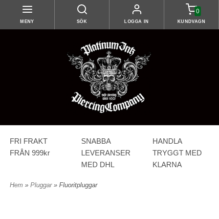
0
MENY
SÖK
LOGGA IN
KUNDVAGN
FRI FRAKT
SNABBA
HANDLA
FRÅN 999kr
LEVERANSER
TRYGGT MED
MED DHL
KLARNA
Hem
»
Pluggar
» Fluoritpluggar