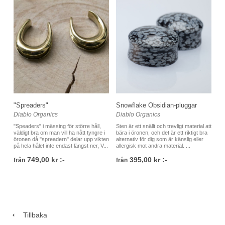
"Spreaders"
Snowflake Obsidian-pluggar
Diablo Organics
Diablo Organics
"Speaders" i mässing för större håll,
Sten är ett snällt och trevligt material att
väldigt bra om man vill ha nått tyngre i
bära i öronen, och det är ett riktigt bra
öronen då "spreadern" delar upp vikten
alternativ för dig som är känslig eller
på hela hålet inte endast längst ner, V...
allergisk mot andra material. ...
749,00 kr :-
395,00 kr :-
från
från
Tillbaka