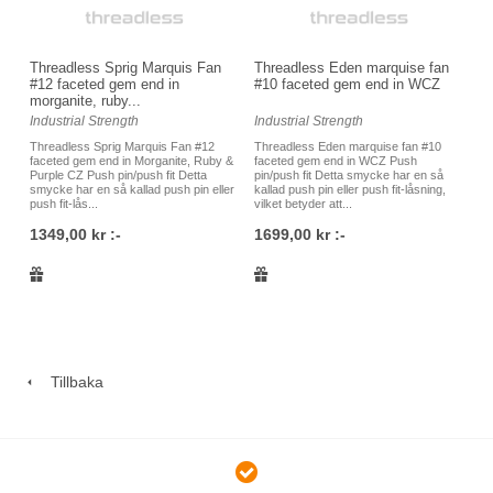
Threadless Sprig Marquis Fan
Threadless Eden marquise fan
#12 faceted gem end in
#10 faceted gem end in WCZ
morganite, ruby...
Industrial Strength
Industrial Strength
Threadless Sprig Marquis Fan #12
Threadless Eden marquise fan #10
faceted gem end in Morganite, Ruby &
faceted gem end in WCZ Push
Purple CZ Push pin/push fit Detta
pin/push fit Detta smycke har en så
smycke har en så kallad push pin eller
kallad push pin eller push fit-låsning,
push fit-lås...
vilket betyder att...
1349,00 kr :-
1699,00 kr :-
Tillbaka