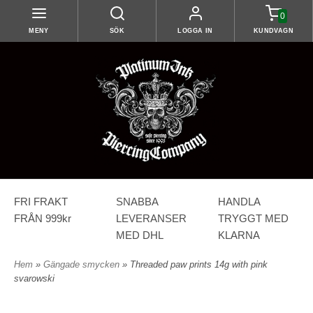
0
MENY
SÖK
LOGGA IN
KUNDVAGN
FRI FRAKT
SNABBA
HANDLA
FRÅN 999kr
LEVERANSER
TRYGGT MED
MED DHL
KLARNA
Hem
»
Gängade smycken
» Threaded paw prints 14g with pink
svarowski