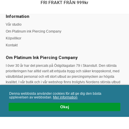
FRI FRAKT FRÅN 999kr
Information
Vår studio
Om Platinum ink Piercing Company
Köpvillkor
Kontakt
Om Platinum Ink Piercing Company
I över 30 år har det piercats på Östgötagatan 79 i Skanstull. Den största
prioriteringen har alltid varit att erbjuda trygg och säker kroppskonst, med
välutbildad personal och ett stort utbud av piercingsmycken av högsta
kvalitet. I vår butik och i vår webshop finns troligtvis Nordens största utbud
av högkvalitativa piercingsmycken. Varmt välkommen att höra av kontakta
oss vid frågor eller funderingar kring piercing eller val av smycke!
Denna webbsida använder cookies för att ge dig den bästa
upplevelsen av webbsidan.
Mer information
Okej
info@platinuminkpiercing.se | +46 (0)8 702 06 54 | Östgötagatan 79,
Stockholm