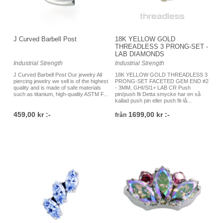
smycke en ska välja. Därför är det alltid välkommet att höra av
sig till oss på studion på Östgötagatan 79 i Skanstull på söder i
Stockholm, antingen via telefon, mail eller genom ett besök i
J Curved Barbell Post
18K YELLOW GOLD
vår butik, så hjälper vi dig! Det går lika bra att köpa smycken
THREADLESS 3 PRONG-SET -
LAB DIAMONDS
till dina piercings direkt i vår studio som att beställa online via
Industrial Strength
Industrial Strength
vår webshop.
J Curved Barbell Post Our jewelry All
18K YELLOW GOLD THREADLESS 3
piercing jewelry we sell is of the highest
PRONG-SET FACETED GEM END #2
Varmt välkommen till Platinum Ink Piercing!
quality and is made of safe materials
- 3MM, GHI/SI1+ LAB CR Push
such as titanium, high-quality ASTM F...
pin/push fit Detta smycke har en så
kallad push pin eller push fit-lå...
459,00 kr :-
1699,00 kr :-
från