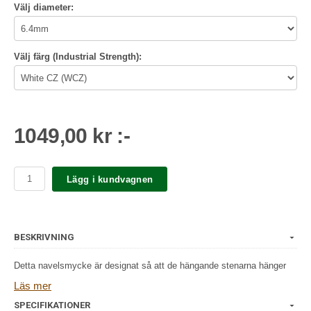
Välj diameter:
Välj färg (Industrial Strength):
1049,00 kr :-
Lägg i kundvagnen
BESKRIVNING
Detta navelsmycke är designat så att de hängande stenarna hänger
över naveln.
Läs mer
SPECIFIKATIONER