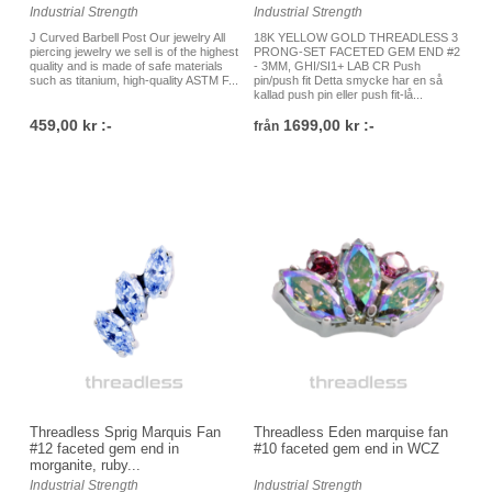
Industrial Strength
Industrial Strength
J Curved Barbell Post Our jewelry All
18K YELLOW GOLD THREADLESS 3
piercing jewelry we sell is of the highest
PRONG-SET FACETED GEM END #2
quality and is made of safe materials
- 3MM, GHI/SI1+ LAB CR Push
such as titanium, high-quality ASTM F...
pin/push fit Detta smycke har en så
kallad push pin eller push fit-lå...
459,00 kr :-
1699,00 kr :-
från
Threadless Sprig Marquis Fan
Threadless Eden marquise fan
#12 faceted gem end in
#10 faceted gem end in WCZ
morganite, ruby...
Industrial Strength
Industrial Strength