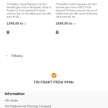
Threadless Sprig Marquis Fan #12
Threadless Eden marquise fan #10
faceted gem end in Morganite, Ruby &
faceted gem end in WCZ Push
Purple CZ Push pin/push fit Detta
pin/push fit Detta smycke har en så
smycke har en så kallad push pin eller
kallad push pin eller push fit-låsning,
push fit-lås...
vilket betyder att...
1349,00 kr :-
1699,00 kr :-
Tillbaka
FRI FRAKT FRÅN 999kr
Information
Vår studio
Om Platinum ink Piercing Company