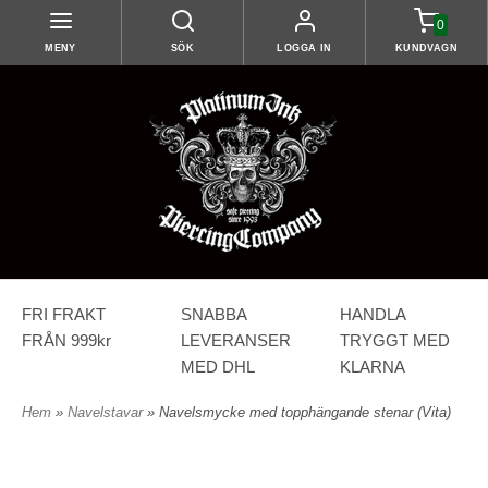
0
MENY
SÖK
LOGGA IN
KUNDVAGN
FRI FRAKT
SNABBA
HANDLA
FRÅN 999kr
LEVERANSER
TRYGGT MED
MED DHL
KLARNA
Hem
»
Navelstavar
» Navelsmycke med topphängande stenar (Vita)