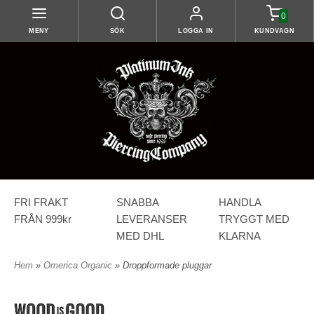
0
MENY
SÖK
LOGGA IN
KUNDVAGN
FRI FRAKT
SNABBA
HANDLA
FRÅN 999kr
LEVERANSER
TRYGGT MED
MED DHL
KLARNA
Hem
»
Omerica Organic
» Droppformade pluggar