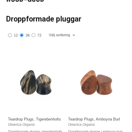
Droppformade pluggar
Välj sortering
12
36
72
Teardrop Plugs, Tigerebenholts
Teardrop Plugs, Amboyna Burl
Omerica Organic
Omerica Organic
Droppformade pluggar i tigerebenholts.
Droppformade pluggar i amboyna burl-