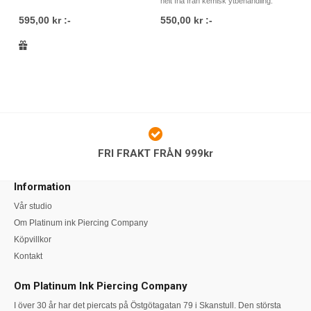
helt fria från kemisk ytbehandling.
595,00 kr :-
550,00 kr :-
FRI FRAKT FRÅN 999kr
Information
Vår studio
Om Platinum ink Piercing Company
Köpvillkor
Kontakt
Om Platinum Ink Piercing Company
I över 30 år har det piercats på Östgötagatan 79 i Skanstull. Den största