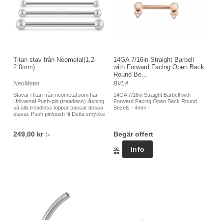
Titan stav från Neometal(1.2-
14GA 7/16in Straight Barbell
2.0mm)
with Forward Facing Open Back
Round Be...
NeoMetal
BVLA
Stavar i titan från neometal som har
14GA 7/16in Straight Barbell with
Universal Push-pin (treadless) låsning
Forward Facing Open Back Round
så alla treadless toppar passar dessa
Bezels - 4mm -
stavar. Push pin/push fit Detta smycke
...
249,00 kr :-
Begär offert