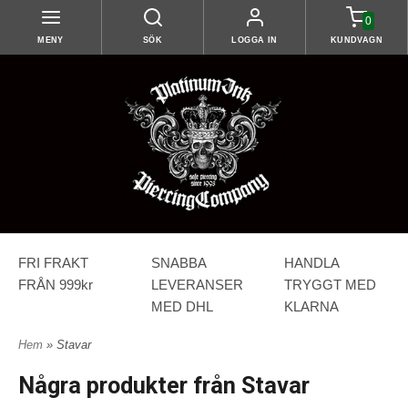
0
MENY
SÖK
LOGGA IN
KUNDVAGN
FRI FRAKT
SNABBA
HANDLA
FRÅN 999kr
LEVERANSER
TRYGGT MED
MED DHL
KLARNA
Hem
» Stavar
Några produkter från Stavar