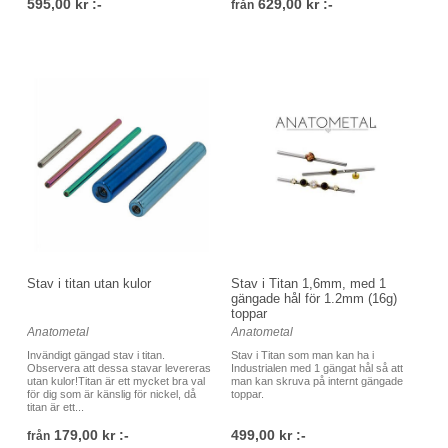
595,00 kr :-
629,00 kr :-
från
Stav i titan utan kulor
Stav i Titan 1,6mm, med 1
gängade hål för 1.2mm (16g)
toppar
Anatometal
Anatometal
Invändigt gängad stav i titan.
Stav i Titan som man kan ha i
Observera att dessa stavar levereras
Industrialen med 1 gängat hål så att
utan kulor!Titan är ett mycket bra val
man kan skruva på internt gängade
för dig som är känslig för nickel, då
toppar.
titan är ett...
179,00 kr :-
499,00 kr :-
från