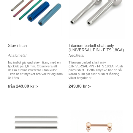
Stav i titan
Titanium barbell shaft only
(UNIVERSAL PIN - FITS 18GA)
Anatometal
NeoMetal
Invändigt gängad stav i titan, med en
Titanium barbell shaft only
tjocklek på 1,6 mm. Observera att
(UNIVERSAL PIN - FITS 18GA) Push
dessa stavar levereras utan kulor!
pin/push fit Detta smycke har en så
Titan är ett mycket bra val för dig som
kallad push pin eller push fit-låsning,
är käns...
vilket betyder at...
249,00 kr :-
249,00 kr :-
från