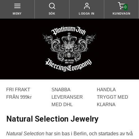
0
MENY
SÖK
LOGGA IN
KUNDVAGN
FRI FRAKT
SNABBA
HANDLA
FRÅN 999kr
LEVERANSER
TRYGGT MED
MED DHL
KLARNA
Natural Selection Jewelry
Natural Selection
har sin bas i Berlin, och startades av två