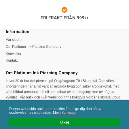
FRI FRAKT FRÅN 999kr
Information
Vår studio
Om Platinum ink Piercing Company
Köpvillkor
Kontakt
Om Platinum Ink Piercing Company
I över 30 år har det piercats på Östgötagatan 79 i Skanstull. Den största
prioriteringen har alltid varit att erbjuda trygg och säker kroppskonst, med
välutbildad personal och ett stort utbud av piercingsmycken av högsta
kvalitet. I vår butik och i vår webshop finns troligtvis Nordens största utbud
av högkvalitativa piercingsmycken. Varmt välkommen att höra av kontakta
oss vid frågor eller funderingar kring piercing eller val av smycke!
Denna webbsida använder cookies för att ge dig den bästa
upplevelsen av webbsidan.
Mer information
Okej